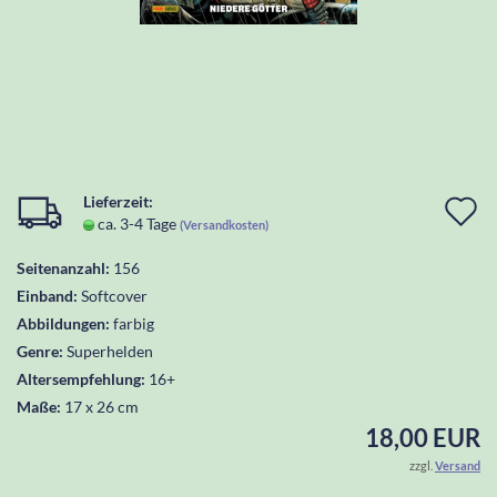
Lieferzeit:
I
ca. 3-4 Tage
(Versandkosten)
d
Seitenanzahl:
156
W
Einband:
Softcover
l
Abbildungen:
farbig
Genre:
Superhelden
Altersempfehlung:
16+
Maße:
17 x 26 cm
18,00 EUR
zzgl.
Versand