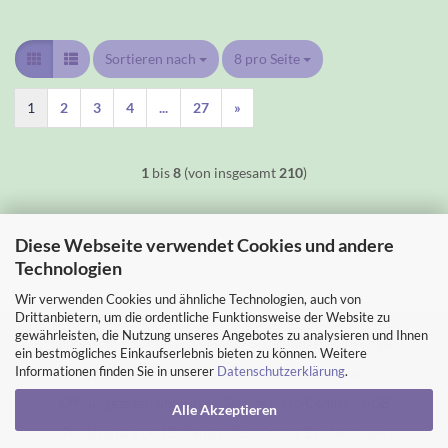
Sortieren nach
Sortieren nach
8 pro Seite
pro Seite
1
2
3
4
...
27
»
1
bis
8
(von insgesamt
210
)
Diese Webseite verwendet Cookies und andere
Technologien
Wir verwenden Cookies und ähnliche Technologien, auch von
Drittanbietern, um die ordentliche Funktionsweise der Website zu
gewährleisten, die Nutzung unseres Angebotes zu analysieren und Ihnen
Impressum
Kontakt
Versand- & Zahlungsbedingungen
ein bestmögliches Einkaufserlebnis bieten zu können. Weitere
Informationen finden Sie in unserer
Datenschutzerklärung
.
Widerrufsrecht & Muster-Widerrufsformular
Öffnungszeiten und Lage
Service & US-Comics
AGB
Alle Akzeptieren
Privatsphäre und Datenschutz
Cookie Einstellungen