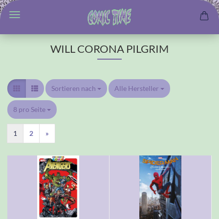
WILL CORONA PILGRIM
Sortieren nach
Sortieren nach
Alle Hersteller
pro Seite
8 pro Seite
pro Seite
1
2
»