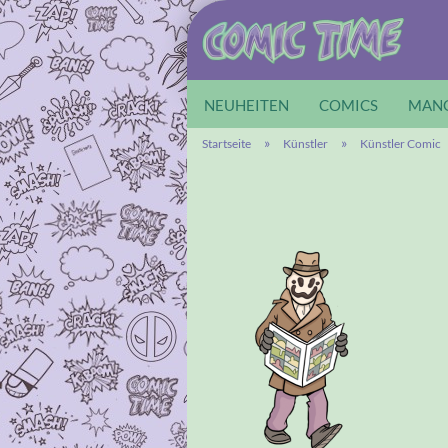
NEUHEITEN
COMICS
MAN
»
»
Startseite
Künstler
Künstler Comic