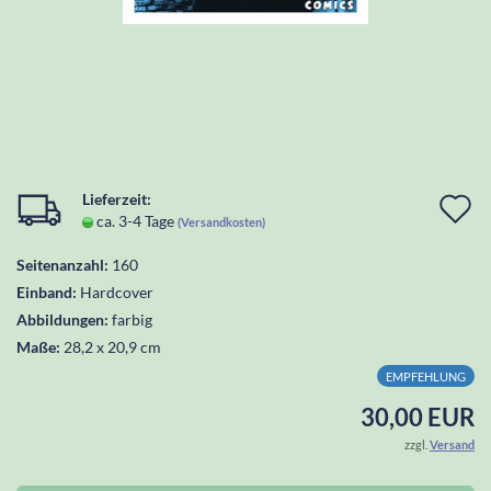
Lieferzeit:
I
ca. 3-4 Tage
(Versandkosten)
d
Seitenanzahl:
160
W
Einband:
Hardcover
l
Abbildungen:
farbig
Maße:
28,2 x 20,9 cm
EMPFEHLUNG
30,00 EUR
zzgl.
Versand