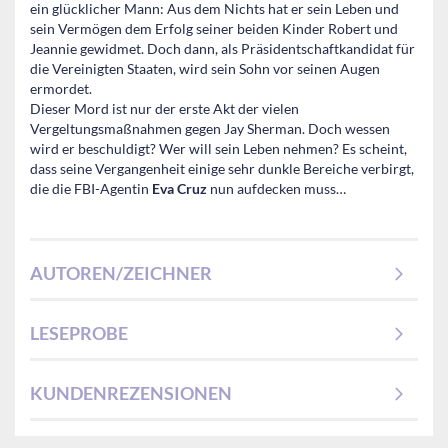
ein glücklicher Mann: Aus dem Nichts hat er sein Leben und
sein Vermögen dem Erfolg seiner beiden Kinder Robert und
Jeannie gewidmet. Doch dann, als Präsidentschaftkandidat für
die Vereinigten Staaten, wird sein Sohn vor seinen Augen
ermordet.
Dieser Mord ist nur der erste Akt der vielen
Vergeltungsmaßnahmen gegen Jay Sherman. Doch wessen
wird er beschuldigt? Wer will sein Leben nehmen? Es scheint,
dass seine Vergangenheit einige sehr dunkle Bereiche verbirgt,
die die FBI-Agentin
Eva Cruz
nun aufdecken muss…
AUTOREN/ZEICHNER
LESEPROBE
KUNDENREZENSIONEN