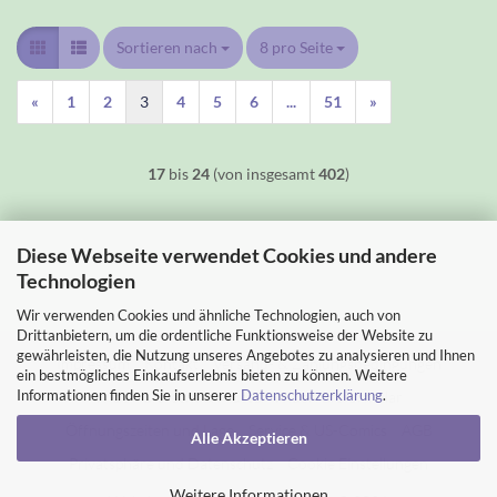
Sortieren nach
Sortieren nach
8 pro Seite
pro Seite
«
1
2
3
4
5
6
...
51
»
17
bis
24
(von insgesamt
402
)
Diese Webseite verwendet Cookies und andere
Technologien
Wir verwenden Cookies und ähnliche Technologien, auch von
Drittanbietern, um die ordentliche Funktionsweise der Website zu
gewährleisten, die Nutzung unseres Angebotes zu analysieren und Ihnen
Impressum
Kontakt
Versand- & Zahlungsbedingungen
ein bestmögliches Einkaufserlebnis bieten zu können. Weitere
Informationen finden Sie in unserer
Datenschutzerklärung
.
Widerrufsrecht & Muster-Widerrufsformular
Öffnungszeiten und Lage
Service & US-Comics
AGB
Alle Akzeptieren
Privatsphäre und Datenschutz
Cookie Einstellungen
Weitere Informationen