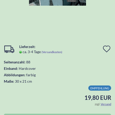
Lieferzeit:
I
ca. 3-4 Tage
(Versandkosten)
d
Seitenanzahl:
88
W
Einband:
Hardcover
l
Abbildungen:
farbig
Maße:
30 x 21 cm
EMPFEHLUNG
19,80 EUR
zzgl.
Versand