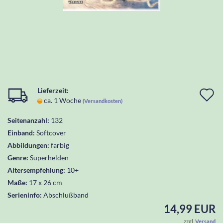
Lieferzeit:
I
ca. 1 Woche
(Versandkosten)
d
Seitenanzahl:
132
W
Einband:
Softcover
l
Abbildungen:
farbig
Genre:
Superhelden
Altersempfehlung:
10+
Maße:
17 x 26 cm
Serieninfo:
Abschlußband
14,99 EUR
zzgl.
Versand