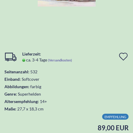
Lieferzeit:
I
ca. 3-4 Tage
(Versandkosten)
d
Seitenanzahl:
532
W
Einband:
Softcover
l
Abbildungen:
farbig
Genre:
Superhelden
Altersempfehlung:
14+
Maße:
27,7 x 18,3 cm
EMPFEHLUNG
89,00 EUR