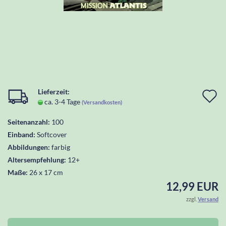
Lieferzeit:
I
ca. 3-4 Tage
(Versandkosten)
d
Seitenanzahl:
100
W
Einband:
Softcover
l
Abbildungen:
farbig
Altersempfehlung:
12+
Maße:
26 x 17 cm
12,99 EUR
zzgl.
Versand