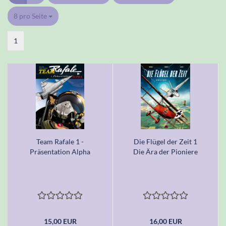
8 pro Seite
pro Seite
1
Team Rafale 1 -
Die Flügel der Zeit 1
Präsentation Alpha
Die Ära der Pioniere
15,00 EUR
16,00 EUR