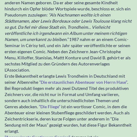
anderen Namen geboren. Da er aber seine gesamte Kindheit
hindurch ein Opfer blöder Wortspiele wurde, beschloss er, sich ein
Pseudonym zuzulegen:
“Als Nachnamen wollte ich einen
Städtenamen, aber Lewis Bordeaux oder Lewis Toulouse klang nicht
so gut. Da fiel mir diese Stadt ein, Trondheim… Vielleicht
veröffentliche ich irgendwann ein Album unter meinem richtigen
Namen, um unerkannt zu bleiben.”
1987 nahm er an einem Comic-
Seminar in Cérisy teil, und ein Jahr später veröffentlichte er seinen
ersten eigenen Comic. Neben den Zeichnern Jean-Christophe
Menu, Killoffer, Stanislas, Mattt Konture und David B. gehört er als
sechstes Mitglied zu den Gründern des Autorenverlages
L’Association.
Erste Bekanntheit erlangte Lewis Trondheim in Deutschland mit
seiner Albenreihe
“Die erstaunlichen Abenteuer von Herrn Hase”
.
Bei Reprodukt liegen mehr als zwei Dutzend Titel des produktiven
Zeichners vor, die nicht nur in Format und Umfang variieren,
sondern auch inhaltlich die unterschiedlichsten Themen und
Genres abdecken.
“Die Fliege”
ist ein wortloser Comic, in dem die
Abenteuer einer kleinen Stubenfliege geschildert werden. Auch als
Zeichentrickserie, deren kurze Folgen unter anderem in “Die
Sendung mit der Maus” gezeigt wurden, hat diese Figur Bekanntheit
erlangt.