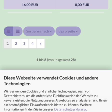
16,00 EUR
8,00 EUR
Sortieren nach
Sortieren nach
8 pro Seite
pro Seite
1
2
3
4
»
1
bis
8
(von insgesamt
28
)
Diese Webseite verwendet Cookies und andere
Technologien
Wir verwenden Cookies und ähnliche Technologien, auch von
Drittanbietern, um die ordentliche Funktionsweise der Website zu
gewährleisten, die Nutzung unseres Angebotes zu analysieren und Ihnen
Impressum
Kontakt
Versand- & Zahlungsbedingungen
ein bestmögliches Einkaufserlebnis bieten zu können. Weitere
Informationen finden Sie in unserer
Datenschutzerklärung
.
Widerrufsrecht & Muster-Widerrufsformular