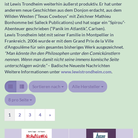
ist Lewis Trondheim weiterhin äußerst produktiv. Er hat unter
anderem neue Geschichten aus dem Donjon erdacht, aus dem
Wilden Westen (“Texas Cowboys” mit Zeichner Mathieu
Bonhomme bei Salleck Publications) und hat sogar ein “Spirou”-
Abenteuer geschrieben (“Panik im Atlantik”, Carlsen).
Lewis Trondheim lebt mit seiner Familie in Montpellier in
Frankreich. 2006 wurde er mit dem Grand Prix de la Ville
d’Angoulême für sein gesamtes bisheriges Werk ausgezeichnet.
“Man könnte ihn den Philosophen unter den Comickünstlern
nennen. Wenn man damit nicht seine immens komische Seite
unterschlagen würde.”
– Badische Neueste Nachrichten
Weitere Informationen unter
www.lewistrondheim.com
.
Sortieren nach
Sortieren nach
Alle Hersteller
pro Seite
8 pro Seite
pro Seite
1
2
3
4
»