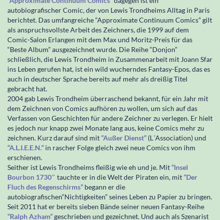
“Approximate Continuum Comics”
dagegen ist ein
autobiografischer Comic, der von Lewis Trondheims Alltag in Paris
berichtet. Das umfangreiche “Approximate Continuum Comics” gilt
als anspruchsvollste Arbeit des Zeichners, die 1999 auf dem
Comic-Salon Erlangen mit dem Max und Moritz-Preis für das
“Beste Album” ausgezeichnet wurde. Die Reihe “Donjon”
schließlich, die Lewis Trondheim in Zusammenarbeit mit Joann Sfar
ins Leben gerufen hat, ist ein wild wucherndes Fantasy-Epos, das es
auch in deutscher Sprache bereits auf mehr als dreißig Titel
gebracht hat.
2004 gab Lewis Trondheim überraschend bekannt, für ein Jahr mit
dem Zeichnen von Comics aufhören zu wollen, um sich auf das
Verfassen von Geschichten für andere Zeichner zu verlegen. Er hielt
es jedoch nur knapp zwei Monate lang aus, keine Comics mehr zu
zeichnen. Kurz darauf sind mit
“Außer Dienst”
(L´Association) und
“A.L.I.E.E.N.”
in rascher Folge gleich zwei neue Comics von ihm
erschienen.
Seither ist Lewis Trondheims fleißig wie eh und je. Mit
“Insel
Bourbon 1730″
tauchte er in die Welt der Piraten ein, mit
“Der
Fluch des Regenschirms”
begann er die
autobiografischen“Nichtigkeiten” seines Leben zu Papier zu bringen.
Seit 2011 hat er bereits sieben Bände seiner neuen Fantasy-Reihe
“Ralph Azham”
geschrieben und gezeichnet. Und auch als Szenarist