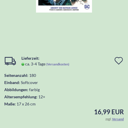
Lieferzeit:
I
ca. 3-4 Tage
(Versandkosten)
d
Seitenanzahl:
180
W
Einband:
Softcover
l
Abbildungen:
farbig
Altersempfehlung:
12+
Maße:
17 x 26 cm
16,99 EUR
zzgl.
Versand