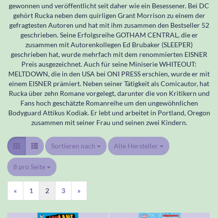
gewonnen und veröffentlicht seit daher wie ein Besessener. Bei DC
gehört Rucka neben dem quirligen Grant Morrison zu einem der
gefragtesten Autoren und hat mit ihm zusammen den Bestseller 52
geschrieben. Seine Erfolgsreihe GOTHAM CENTRAL, die er
zusammen mit Autorenkollegen Ed Brubaker (SLEEPER)
geschrieben hat, wurde mehrfach mit dem renommierten EISNER
Preis ausgezeichnet. Auch für seine Miniserie WHITEOUT:
MELTDOWN, die in den USA bei ONI PRESS erschien, wurde er mit
einem EISNER prämiert. Neben seiner Tätigkeit als Comicautor, hat
Rucka über zehn Romane vorgelegt, darunter die von Kritikern und
Fans hoch geschätzte Romanreihe um den ungewöhnlichen
Bodyguard Attikus Kodiak. Er lebt und arbeitet in Portland, Oregon
zusammen mit seiner Frau und seinen zwei Kindern.
Sortieren nach
Sortieren nach
Alle Hersteller
pro Seite
8 pro Seite
pro Seite
«
1
2
3
»