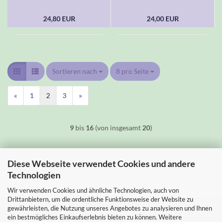
24,80 EUR
24,00 EUR
Sortieren nach
Sortieren nach
8 pro Seite
pro Seite
«
1
2
3
»
9
bis
16
(von insgesamt
20
)
Diese Webseite verwendet Cookies und andere
Technologien
Wir verwenden Cookies und ähnliche Technologien, auch von
Drittanbietern, um die ordentliche Funktionsweise der Website zu
gewährleisten, die Nutzung unseres Angebotes zu analysieren und Ihnen
Impressum
Kontakt
Versand- & Zahlungsbedingungen
ein bestmögliches Einkaufserlebnis bieten zu können. Weitere