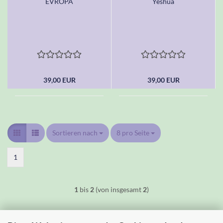
EVROPA
Yeshua
39,00 EUR
39,00 EUR
Sortieren nach
Sortieren nach
8 pro Seite
pro Seite
1
1
bis
2
(von insgesamt
2
)