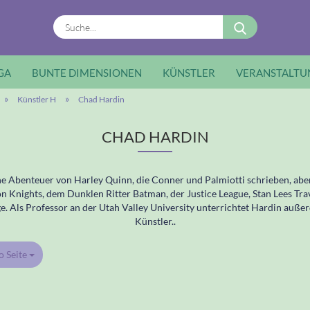
Suche...
GA
BUNTE DIMENSIONEN
KÜNSTLER
VERANSTALTU
»
»
Künstler H
Chad Hardin
CHAD HARDIN
e Abenteuer von Harley Quinn, die Conner und Palmiotti schrieben, abe
on Knights, dem Dunklen Ritter Batman, der Justice League, Stan Lees Tra
 Als Professor an der Utah Valley University unterrichtet Hardin auße
Künstler..
o Seite
Seite