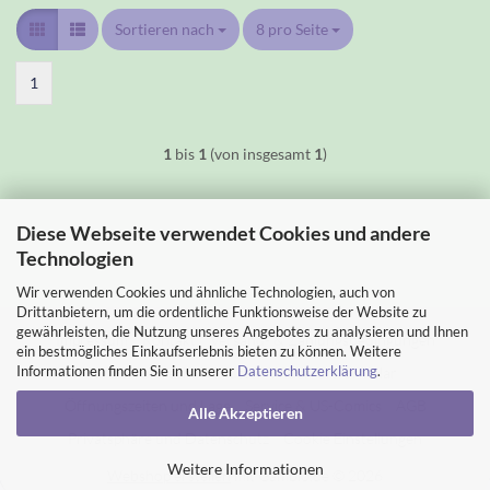
Sortieren nach
Sortieren nach
8 pro Seite
pro Seite
1
1
bis
1
(von insgesamt
1
)
Diese Webseite verwendet Cookies und andere
Technologien
Wir verwenden Cookies und ähnliche Technologien, auch von
Drittanbietern, um die ordentliche Funktionsweise der Website zu
gewährleisten, die Nutzung unseres Angebotes zu analysieren und Ihnen
Impressum
Kontakt
Versand- & Zahlungsbedingungen
ein bestmögliches Einkaufserlebnis bieten zu können. Weitere
Informationen finden Sie in unserer
Datenschutzerklärung
.
Widerrufsrecht & Muster-Widerrufsformular
Öffnungszeiten und Lage
Service & US-Comics
AGB
Alle Akzeptieren
Privatsphäre und Datenschutz
Cookie Einstellungen
Weitere Informationen
Webshop erstellen
mit Gambio.de © 2026