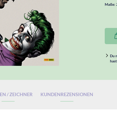
Maße:
Du m
hast
N / ZEICHNER
KUNDENREZENSIONEN