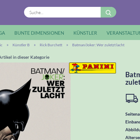
Suche...
GA
BUNTE DIMENSIONEN
KÜNSTLER
VERANSTALTU
»
»
»
ic
Künstler B
Rick Burchett
Batman/Joker: Wer zuletzt lacht
rtikel in dieser Kategorie
Batm
zule
Seitena
Einban
Abbild
Alters