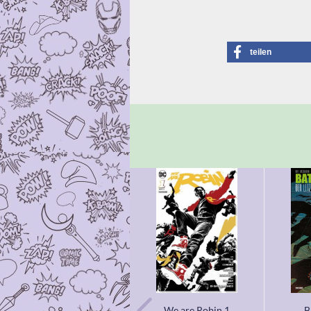
teilen
We are Robin 1
B