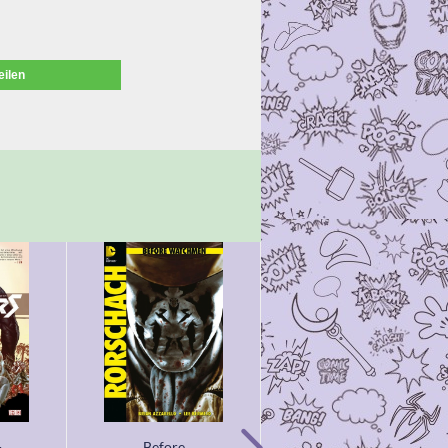
eilen
-
Before
Batman: Noël