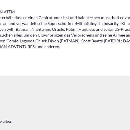
IN ATEM
e erhält, dass er einen Gehirntumor hat und bald sterben muss, holt er zu
lte an und verwandelt seine Superschurken-Mithäftlinge in bösartige Kille
en will! Batman, Nightwing, Oracle, Robin, Huntress und sogar US-Präsi
suchen alles, um den Clownprinzen des Verbrechens und seine Armee au
a von Comic-Legende Chuck Dixon (BATMAN), Scott Beatty (BATGIRL: D
TMAN ADVENTURES) und anderen.
s-alben