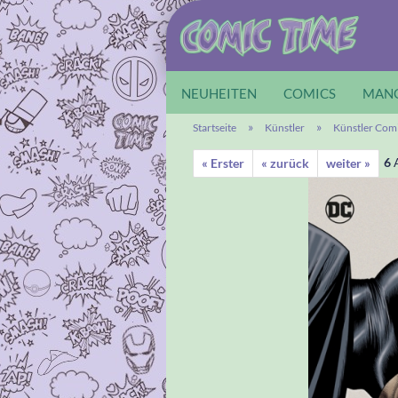
NEUHEITEN
COMICS
MAN
»
»
Startseite
Künstler
Künstler Com
6
A
« Erster
« zurück
weiter »