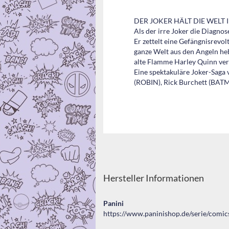
DER JOKER HÄLT DIE WELT 
Als der irre Joker die Diagnos
Er zettelt eine Gefängnisrevo
ganze Welt aus den Angeln heb
alte Flamme Harley Quinn ver
Eine spektakuläre Joker-Sag
(ROBIN), Rick Burchett (BA
Hersteller Informationen
Panini
https://www.paninishop.de/serie/comic