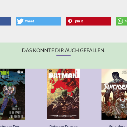
tweet
pin it
t
DAS KÖNNTE DIR AUCH GEFALLEN.
atman: Der
Batman: Europa
Suiciders 