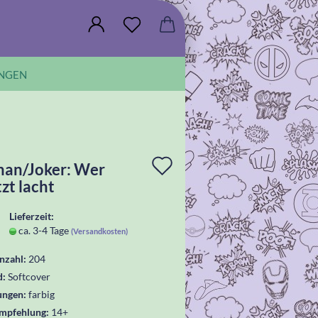
NGEN
In
an/Joker: Wer
tzt lacht
die
Wunschliste
Lieferzeit:
ca. 3-4 Tage
(Versandkosten)
legen
nzahl:
204
d:
Softcover
ungen:
farbig
empfehlung:
14+