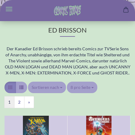
ED BRISSON
Der Kanadier Ed Brisson schrieb bereits Comics zur TVSerie Sons
of Anarchy, unabhängige, von ihm erdachte Titel wie Sheltered und
The Violent sowie allerhand Marvel-Comics, darunter natürlich
OLD MAN LOGAN und DEAD MAN LOGAN, aber auch UNCANNY
X-MEN, X-MEN: EXTERMINATION, X-FORCE und GHOST RIDER..
Sortieren nach
Sortieren nach
8 pro Seite
pro Seite
1
2
»