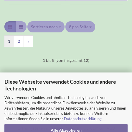
Sortieren nach
Sortieren nach
8 pro Seite
pro Seite
1
2
»
1
bis
8
(von insgesamt
12
)
Diese Webseite verwendet Cookies und andere
Technologien
Wir verwenden Cookies und ähnliche Technologien, auch von
Drittanbietern, um die ordentliche Funktionsweise der Website zu
gewährleisten, die Nutzung unseres Angebotes zu analysieren und Ihnen
Impressum
Kontakt
Versand- & Zahlungsbedingungen
ein bestmögliches Einkaufserlebnis bieten zu können. Weitere
Informationen finden Sie in unserer
Datenschutzerklärung
.
Widerrufsrecht & Muster-Widerrufsformular
Öffnungszeiten und Lage
Service & US-Comics
AGB
Alle Akzeptieren