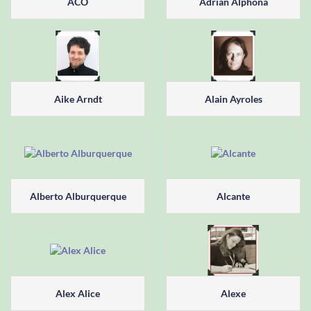
ACO
Adrian Alphona
Aike Arndt
Alain Ayroles
Alberto Alburquerque
Alcante
Alex Alice
Alexe