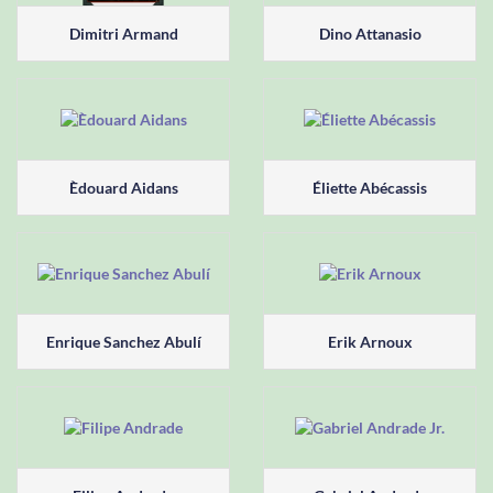
Dimitri Armand
Dino Attanasio
Èdouard Aidans
Éliette Abécassis
Enrique Sanchez Abulí
Erik Arnoux