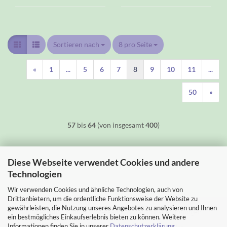
Sortieren nach
Sortieren nach
8 pro Seite
pro Seite
«
1
...
5
6
7
8
9
10
11
...
50
»
57
bis
64
(von insgesamt
400
)
Diese Webseite verwendet Cookies und andere
Technologien
Wir verwenden Cookies und ähnliche Technologien, auch von
Drittanbietern, um die ordentliche Funktionsweise der Website zu
gewährleisten, die Nutzung unseres Angebotes zu analysieren und Ihnen
Impressum
Kontakt
Versand- & Zahlungsbedingungen
ein bestmögliches Einkaufserlebnis bieten zu können. Weitere
Informationen finden Sie in unserer
Datenschutzerklärung
.
Widerrufsrecht & Muster-Widerrufsformular