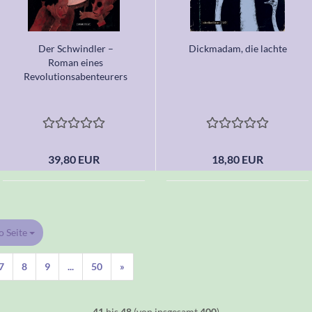
Der Schwindler –
Dickmadam, die lachte
Roman eines
Revolutionsabenteurers
39,80 EUR
18,80 EUR
o Seite
Seite
7
8
9
...
50
»
41
bis
48
(von insgesamt
400
)