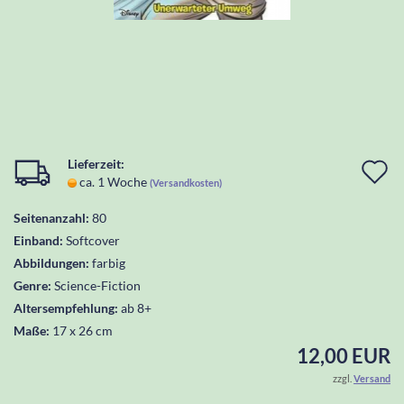
Lieferzeit:
I
ca. 1 Woche
(Versandkosten)
d
Seitenanzahl:
80
W
Einband:
Softcover
l
Abbildungen:
farbig
Genre:
Science-Fiction
Altersempfehlung:
ab 8+
Maße:
17 x 26 cm
12,00 EUR
zzgl.
Versand