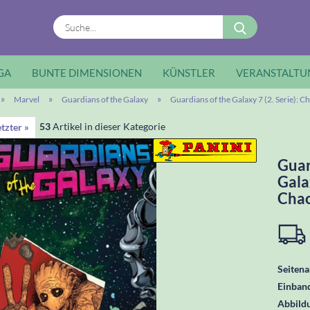
Suche...
GA
BUNTE DIMENSIONEN
KÜNSTLER
VERANSTALTU
»
»
»
Marvel
Guardians of the Galaxy
Guardians of the Galaxy 7 (2. Serie): 
53
Artikel in dieser Kategorie
tzter »
Guar
Galax
Chao
Seitena
Einban
Abbild