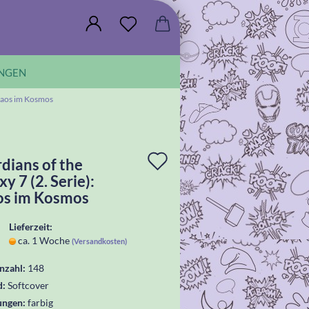
NGEN
Chaos im Kosmos
In
dians of the
y 7 (2. Serie):
die
s im Kosmos
Wunschliste
Lieferzeit:
legen
ca. 1 Woche
(Versandkosten)
nzahl:
148
d:
Softcover
ungen:
farbig