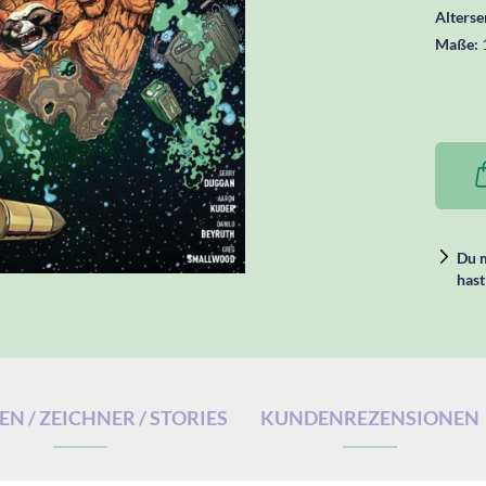
Alters
Maße:
Du m
hast
N / ZEICHNER / STORIES
KUNDENREZENSIONEN