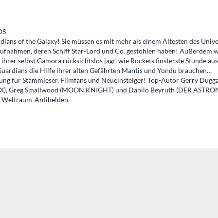
OS
dians of the Galaxy! Sie müssen es mit mehr als einem Ältesten des Uni
ufnahmen, deren Schiff Star-Lord und Co. gestohlen haben! Außerdem wi
 ihrer selbst Gamora rücksichtslos jagt, wie Rockets finsterste Stunde au
ardians die Hilfe ihrer alten Gefährten Mantis und Yondu brauchen…
tung für Stammleser, Filmfans und Neueinsteiger! Top-Autor Gerry Du
X), Greg Smallwood (MOON KNIGHT) und Danilo Beyruth (DER ASTRON
r Weltraum-Antihelden.