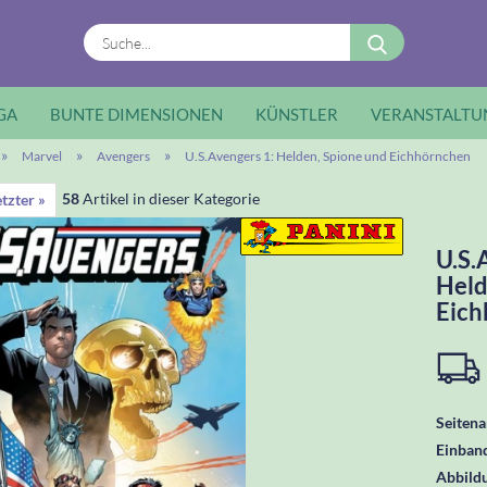
Suche...
GA
BUNTE DIMENSIONEN
KÜNSTLER
VERANSTALTU
»
»
»
Marvel
Avengers
U.S.Avengers 1: Helden, Spione und Eichhörnchen
58
Artikel in dieser Kategorie
tzter »
U.S.
Held
Eich
Seitena
Einban
Abbild