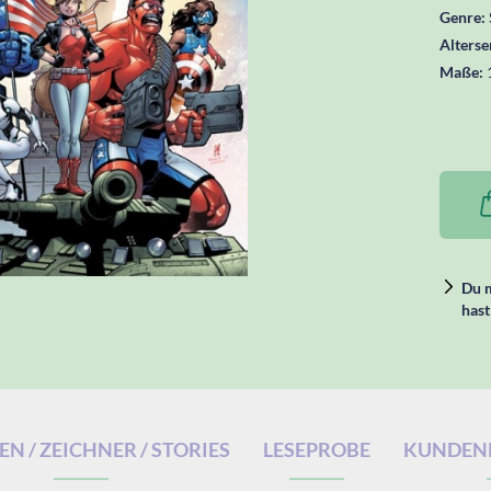
Genre:
Alters
Maße:
Du m
hast
N / ZEICHNER / STORIES
LESEPROBE
KUNDEN