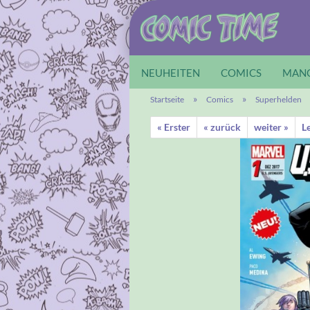
NEUHEITEN
COMICS
MAN
»
»
Startseite
Comics
Superhelden
« Erster
« zurück
weiter »
Le