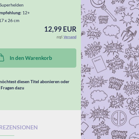
Superhelden
empfehlung:
12+
17 x 26 cm
12,99 EUR
zzgl.
Versand
In den Warenkorb
öchtest diesen Titel abonieren oder
 Fragen dazu
REZENSIONEN