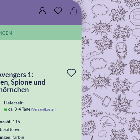
NGEN
In
Avengers 1:
en, Spione und
die
hörnchen
Wunschliste
Lieferzeit:
legen
ca. 3-4 Tage
(Versandkosten)
nzahl:
116
d:
Softcover
ungen:
farbig