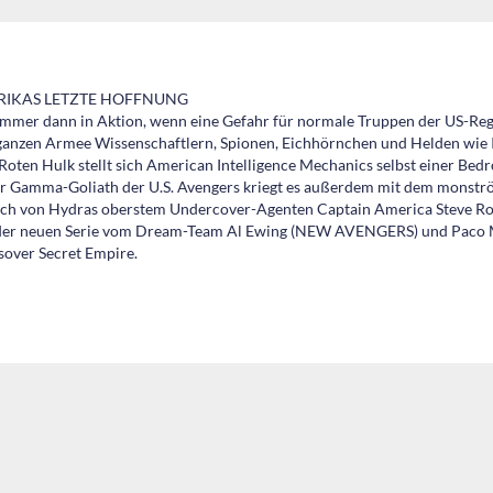
ERIKAS LETZTE HOFFNUNG
 immer dann in Aktion, wenn eine Gefahr für normale Truppen der US-R
r ganzen Armee Wissenschaftlern, Spionen, Eichhörnchen und Helden wie Ir
oten Hulk stellt sich American Intelligence Mechanics selbst einer Bed
er Gamma-Goliath der U.S. Avengers kriegt es außerdem mit dem monströ
uch von Hydras oberstem Undercover-Agenten Captain America Steve 
nd der neuen Serie vom Dream-Team Al Ewing (NEW AVENGERS) und Pac
over Secret Empire.