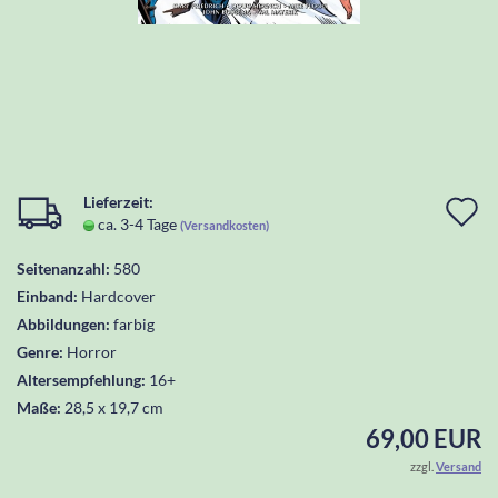
Lieferzeit:
I
ca. 3-4 Tage
(Versandkosten)
d
Seitenanzahl:
580
W
Einband:
Hardcover
l
Abbildungen:
farbig
Genre:
Horror
Altersempfehlung:
16+
Maße:
28,5 x 19,7 cm
69,00 EUR
zzgl.
Versand