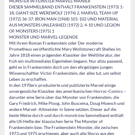
MONSTER IN FEINSTER MARVEL-MANIER
DIESER SAMMELBAND ENTHÄLT FRANKENSTEIN (1973) 1-
18, GIANT-SIZE WEREWOLF (1974) 2, MARVEL TEAM-UP
(1972) 36-37, IRON MAN (1968) 101-102 UND MATERIAL
AUS MONSTERS UNLEASHED (1972) 2, 4-10 UND LEGION
OF MONSTERS (1975) 1
MONSTER UND MARVEL-LEGENDE
Mit ihrem Roman Frankenstein oder Der moderne
Prometheus veröffentlichte Mary Wollstonecraft Shelley im
Jahre 1818 einen prägenden Klassiker der Weltliteratur, der
früh ein multimediales Eigenleben begann. Nur allzu passend,
geht es in Frankenstein doch um den ehrgeizigen jungen
Wissenschaftler Victor Frankenstein, der alles tut, um selbst
Leben zu erschaffen.
In den 1970ern produzierte und publizierte Marvel einige
unvergessliche Klassiker des amerikanischen Horror-Comics –
darunter eine Serie über das Monster von Frankenstein, die
Gary Friedrich, Mike Ploog, John Buscema, Doug Moench und
andere Marvel- Altmeister in Szene setzten. Dieser auf die
beste Weise durch und durch monströse Sammelband enthält
alle US-Hefte der klassischen Serie The Monster of
Frankenstein bzw. The Frankenstein Monster, die zwischen
1973 und 1975 erschienen, aber auch alle Storys aus den