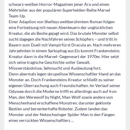
schwarz-weißen Horror-Magazinen jener Ära und einen
Mehrteiler aus der populären Superhelden-Reihe Marvel
Team-Up.
Einer Adaption von Shelleys weltberühmtem Roman folgen
eine Fortsetzung mit neuen Abenteuern der unglücklichen
Kreatur, die als Bestie gejagt wird. Das brutale Monster selbst
sucht dagegen die Nachfahren seines Schöpfers – und tritt in
Bayern zum Duell mit Vampirfürst Dracula an. Nach mehreren
Jahrzehnten in einem Sarkophag aus Eis kommt Frankensteins
Kreatur dann in die Marvel- Gegenwart der 1970er. Hier setzt
sich seine tragische Geschichte voller Gewalt,
Missverständnisse, Sehnsucht und Ausbeutung fort.
Denn abermals legen skrupellose Wissenschaftler Hand an das
Monster an. Doch Frankensteins Kreatur schließt zu seiner
eigenen Überraschung auch Freundschaften. Im Verlauf seiner
Odyssee durch die Moderne trifft es allerdings auch auf Iron
Man, den Werewolf by Night, Man-Wolf sowie andere von
Menschenhand erschaffene Monstren, darunter geklonte
Bestien und berserkerhafte Roboter. Zudem landen das
Monster und der Netzschwinger Spider-Man in den Fängen
eines verrückten Wissenschaftlers …