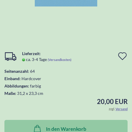
Lieferzeit:
I
ca. 3-4 Tage
(Versandkosten)
d
Seitenanzahl:
64
W
Einband:
Hardcover
l
Abbildungen:
farbig
Maße:
31,2 x 23,3 cm
20,00 EUR
zzgl.
Versand
In den Warenkorb