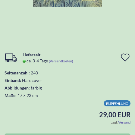
Lieferzeit:
I
ca. 3-4 Tage
(Versandkosten)
d
Seitenanzahl:
240
W
Einband:
Hardcover
l
Abbildungen:
farbig
Maße:
17 × 23 cm
EMPFEHLUNG
29,00 EUR
zzgl.
Versand