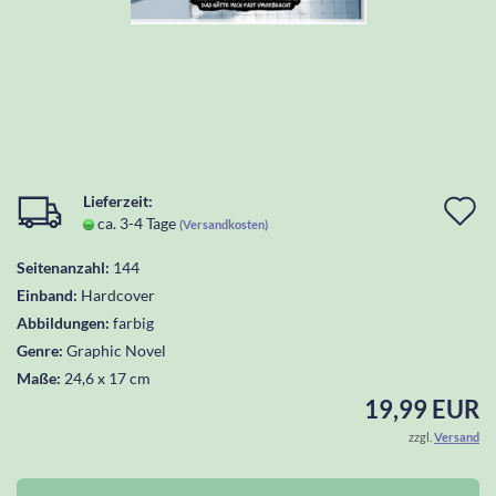
Lieferzeit:
I
ca. 3-4 Tage
(Versandkosten)
d
Seitenanzahl:
144
W
Einband:
Hardcover
l
Abbildungen:
farbig
Genre:
Graphic Novel
Maße:
24,6 x 17 cm
19,99 EUR
zzgl.
Versand