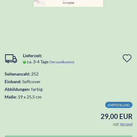
Lieferzeit:
I
ca. 3-4 Tage
(Versandkosten)
d
Seitenanzahl:
252
W
Einband:
Softcover
l
Abbildungen:
farbig
Maße:
19 x 25,5 cm
EMPFEHLUNG
29,00 EUR
zzgl.
Versand