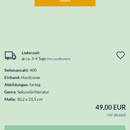
Lieferzeit:
I
ca. 3-4 Tage
(Versandkosten)
d
Seitenanzahl:
400
W
Einband:
Hardcover
l
Abbildungen:
farbig
Genre:
Sekundärliteratur
Maße:
30,2 x 21,5 cm
49,00 EUR
zzgl.
Versand