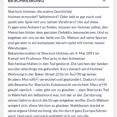
BESCHREIBUNG
Sherlock Holmes: die wahre Geschichte
Holmes ermordet? Selbstmord? Oder lebt er gar noch und
spielt sein Spiel mit uns, seinen Verehrern? Um auf diese
Fragen eine Antwort zu finden, müssen wir Holmes selbst, den
Menschen hinter dem genialen Detektiv, kennenlernen. Und so
begeben wir uns an der Seite von Dr. Watson auf seine Spuren
und geraten in ein komplexes Verwirrspiel mit immer neuen
Wendungen …
Bekanntermaßen ist Sherlock Holmes am 4. Mai 1891 im
Kampf mit Professor Moriarty in den Schweizer
Reichenbachfällen in den Tod gestürzt. Die Leichen der beiden
wurden allerdings nie gefunden. Kurz danach wird Holmes’
Wohnung in der Baker Street 221b im Auftrag seines
Bruders Mycroft verwüstet und geplündert. Dadurch sind
alle Beweise für Sherlocks Kokainsucht vernichtet. Mycroft
glaubt nämlich – oder gibt vor zu glauben –, dass Sherlocks Tod
in Wahrheit ein Selbstmord war, mit der er der Zerstörung
seines Gehirns durch die Droge entgehen wollte. Doch Watson
weigert sich, diese Version zu glauben. Stattdessen startet er
seine eigene Untersuchung, die ihn durch ganz Europa führen
wird. Und nach und nach entfaltet sich vor uns die