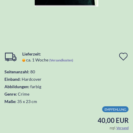
Lieferzeit:
I
ca. 1 Woche
(Versandkosten)
d
Seitenanzahl:
80
W
Einband:
Hardcover
l
Abbildungen:
farbig
Genre:
Crime
Maße:
35 x 23 cm
EMPFEHLUNG
40,00 EUR
zzgl.
Versand