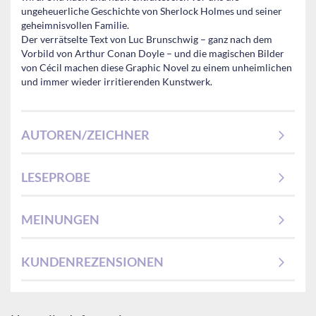
ungeheuerliche Geschichte von Sherlock Holmes und seiner
geheimnisvollen Familie.
Der verrätselte Text von Luc Brunschwig – ganz nach dem
Vorbild von Arthur Conan Doyle – und die magischen Bilder
von Cécil machen diese Graphic Novel zu einem unheimlichen
und immer wieder irritierenden Kunstwerk.
AUTOREN/ZEICHNER
LESEPROBE
MEINUNGEN
KUNDENREZENSIONEN