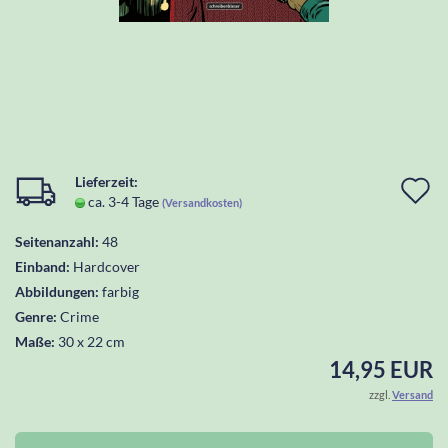
Lieferzeit:
I
ca. 3-4 Tage
(Versandkosten)
d
Seitenanzahl:
48
W
Einband:
Hardcover
l
Abbildungen:
farbig
Genre:
Crime
Maße:
30 x 22 cm
14,95 EUR
zzgl.
Versand