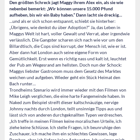
Den größten Schreck jagt Maggy ihrem Alex ein, als sie wie
nebenbei bemerkt: „Wir können unsere 15.000 Pfund
aufheben, bis wir ein Baby haben.“ Dann lacht sie dreckig…
…und als er sich schon entspannt, schiebt sie hinterher:
„Übrigens, wie denkst du über Adoption?“ Ja, das Leben in
Maggys Welt ist hart, voller Gewalt und Verrat, aber irgendwie
verlässlich. Die Gangster scharen sich nach wie vor um den
Billardtisch, die Cops sind korrupt, der Mensch ist, wie er ist.
Aber dann hat London auch seine eigene Form von
Gemütlichkeit. Erst wenn es richtig nass und kalt ist, leuchtet
der Pub am Wegesrand am hellsten. Doch nun der Schock:
Maggys liebster Gastronom muss dem Gesetz des Marktes
weichen und aufgeben. Wieder geht ein Stück Heimat den
Bach runter…
Trondheims Szenario wird immer wieder mit den Filmen von
Mike Leigh verglichen, die eine harte Fangemeinde haben. In
Naked zum Beispiel streift dieser kaltschnäuzige, nervige
Johnny nachts durch London, teilt unsinnige Tipps aus und
lässt sich von anderen durchgeknallten Typen verdreschen.
„Ich treffe in meinen Filmen keine moralischen Urteile, ich
ziehe keine Schlüsse. Ich stelle Fragen, ich beunruhige den
Zuschauer, ich mache ihm ein schlechtes Gewissen, lege
Bomben, aber ich liefere keine Antworten. Ich weigere mich,