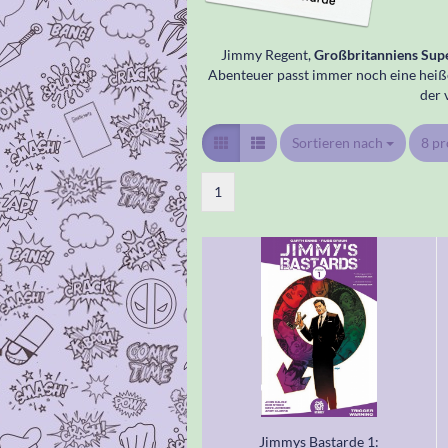
Jimmy Regent,
Großbritanniens Sup
Abenteuer passt immer noch eine heiße
der 
Sortieren nach
Sortieren nach
8 pr
pro 
1
Jimmys Bastarde 1: