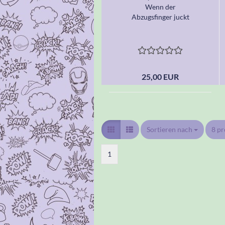
Wenn der
Abzugsfinger juckt
25,00 EUR
Sortieren nach
Sortieren nach
8 pr
pro 
1