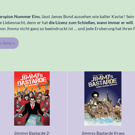
erspion Nummer Eins
, lässt James Bond aussehen wie kalter Kaviar! Se
 Liebesnacht, denn er hat
die Lizenz zum Schießen, wann immer er will
.
von Jimmy nicht ganz so beeindruckt ist … und jede Eroberung hat ihren P
o Seite
Seite
Jimmys Bastarde 2:
Jimmys Bastarde Krass