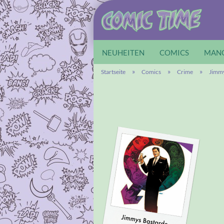
NEUHEITEN
COMICS
MAN
»
»
»
Startseite
Comics
Crime
Jimmy