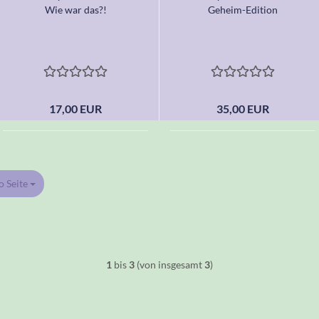
Wie war das?!
Geheim-Edition
17,00 EUR
35,00 EUR
o Seite
Seite
1
bis
3
(von insgesamt
3
)