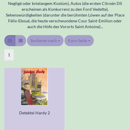
Negligé oder knielangem Kostüm), Autos (die ersten Citroën DS
erscheinen als Konkurrenz zu den Ford Vedette),
Sehenswürdigkeiten (darunter die berühmten Löwen auf der Place
Félix-Eboué, die heute verschwundene Cour Saint-Emilion oder
auch die Höfe des Vororts Saint Antoine)...
Sortieren nach
Sortieren nach
8 pro Seite
pro Seite
1
Detektei Hardy 2