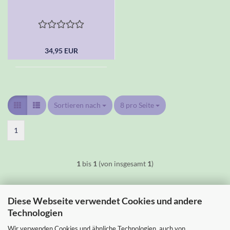
34,95 EUR
Sortieren nach
Sortieren nach
8 pro Seite
pro Seite
1
1
bis
1
(von insgesamt
1
)
Diese Webseite verwendet Cookies und andere
Technologien
Wir verwenden Cookies und ähnliche Technologien, auch von