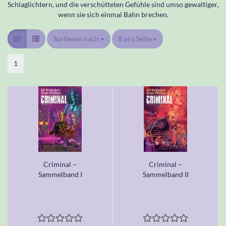
Schlaglichtern, und die verschütteten Gefühle sind umso gewaltiger,
wenn sie sich einmal Bahn brechen.
Sortieren nach
Sortieren nach
8 pro Seite
pro Seite
1
Criminal –
Criminal –
Sammelband I
Sammelband II