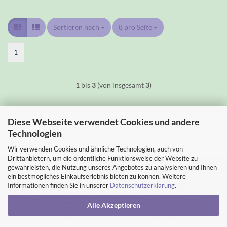
Sortieren nach
Sortieren nach
8 pro Seite
pro Seite
1
1
bis
3
(von insgesamt
3
)
Diese Webseite verwendet Cookies und andere
Technologien
Wir verwenden Cookies und ähnliche Technologien, auch von
Drittanbietern, um die ordentliche Funktionsweise der Website zu
gewährleisten, die Nutzung unseres Angebotes zu analysieren und Ihnen
Impressum
Kontakt
Versand- & Zahlungsbedingungen
ein bestmögliches Einkaufserlebnis bieten zu können. Weitere
Informationen finden Sie in unserer
Datenschutzerklärung
.
Widerrufsrecht & Muster-Widerrufsformular
Öffnungszeiten und Lage
Service & US-Comics
AGB
Alle Akzeptieren
Privatsphäre und Datenschutz
Cookie Einstellungen