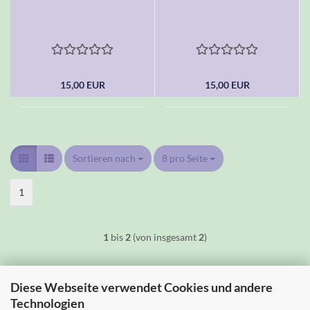
15,00 EUR
15,00 EUR
Sortieren nach
Sortieren nach
8 pro Seite
pro Seite
1
1
bis
2
(von insgesamt
2
)
Diese Webseite verwendet Cookies und andere
Technologien