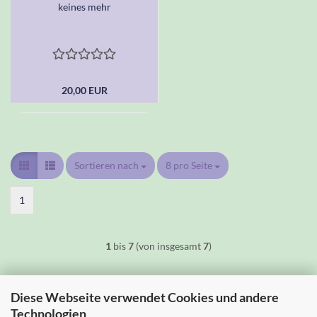
keines mehr
20,00 EUR
Sortieren nach
Sortieren nach
8 pro Seite
pro Seite
1
1
bis
7
(von insgesamt
7
)
Diese Webseite verwendet Cookies und andere
Technologien