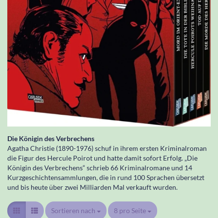
Die Königin des Verbrechens
Agatha Christie (1890-1976) schuf in ihrem ersten Kriminalroman
die Figur des Hercule Poirot und hatte damit sofort Erfolg. „Die
Königin des Verbrechens“ schrieb 66 Kriminalromane und 14
Kurzgeschichtensammlungen, die in rund 100 Sprachen übersetzt
und bis heute über zwei Milliarden Mal verkauft wurden.
Sortieren nach
Sortieren nach
8 pro Seite
pro Seite