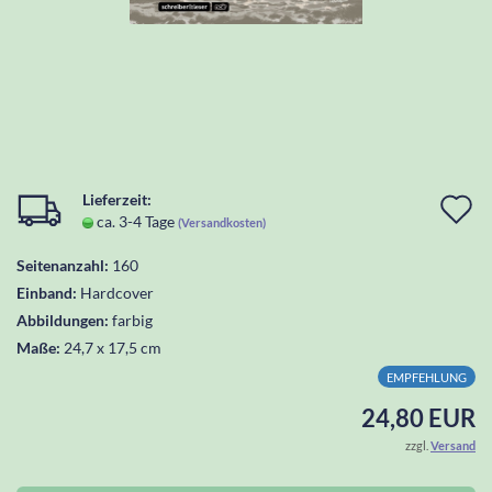
Lieferzeit:
I
ca. 3-4 Tage
(Versandkosten)
d
Seitenanzahl:
160
W
Einband:
Hardcover
l
Abbildungen:
farbig
Maße:
24,7 x 17,5 cm
EMPFEHLUNG
24,80 EUR
zzgl.
Versand