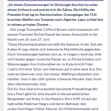
„An einem Sommermorgen im Dschungel duschte Ivy unter
einem Schlauch und putzte sich die Zähne. Die Hälfte des
Planeten Erde lag im Nachtschatten. Grenzgänger der FLN
brachten Waffen von Tunesien nach Algerien. Lajos schlief fest
in seinem privaten Zimmer ...
... Der junge Trompeter Clifford Brown starb zusammen mit
seinem Pianisten Richie Powell bei einem Autounfall in der
Nacht vom 26. zum 27. Juni.
“Diese Momentaufnahme umreißt die Szenerie. In der Zeit des
Kalten Kriegs stehen sich betonierte Machtblöcke gegenüber.
Doch Umwälzungen bahnen sich an. In Ungarn rennt das Volk
mit Fäusten gegen russische Panzer an, in Afrika erheben sich
Stämme gegen ihre Kolonialherren, in Kuba bricht Fidel
Castro mit einer Schar von Getreuen auf in eine neue Ära. Die
wahren Gewinner sind, wie immer, Waffenproduzenten und -
händler. Und in den USA spielen schwarze Musiker dazu ihren
alles überdauernden Jazz.
Die für ihre Unerschrockenheit berühmte Pressefotografin
Ivory Pearl geht für eine Auszeit in die paradiesischen
Bergwälder auf Kuba, in die Maestra. Dort trifft sie auf das
halb wilde Mädchen Negra und deren Betreuer, den
undurchsichtigen Viktor Maurer. Ein Killerkommando wird