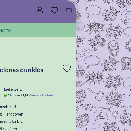
NGEN
In
elonas dunkles
z
die
Wunschliste
Lieferzeit:
ca. 3-4 Tage
(Versandkosten)
legen
nzahl:
144
d:
Hardcover
ungen:
farbig
30 x 21 cm