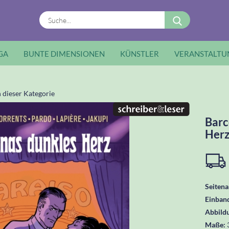
Suche...
GA
BUNTE DIMENSIONEN
KÜNSTLER
VERANSTALTU
n dieser Kategorie
Barc
Her
Seitena
Einban
Abbild
Maße: