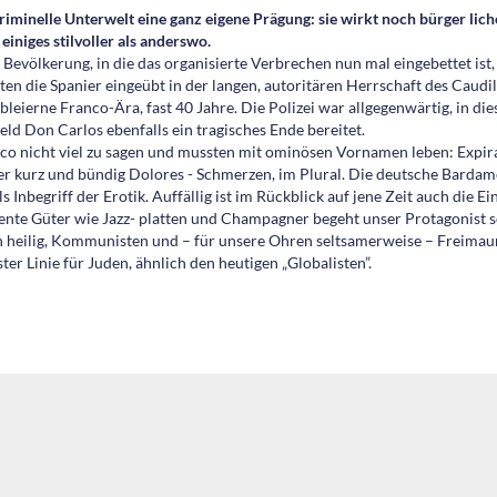
riminelle Unterwelt eine ganz eigene Prägung: sie wirkt noch bürger lich
iniges stilvoller als anderswo.
 Bevölkerung, in die das organisierte Verbrechen nun mal eingebettet ist
en die Spanier eingeübt in der langen, autoritären Herrschaft des Caudi
leierne Franco-Ära, fast 40 Jahre. Die Polizei war allgegenwärtig, in di
ld Don Carlos ebenfalls ein tragisches Ende bereitet.
co nicht viel zu sagen und mussten mit ominösen Vornamen leben: Expira
er kurz und bündig Dolores - Schmerzen, im Plural. Die deutsche Bardam
 Inbegriff der Erotik. Auffällig ist im Rückblick auf jene Zeit auch die 
ente Güter wie Jazz- platten und Champagner begeht unser Protagonist s
heilig, Kommunisten und – für unsere Ohren seltsamerweise – Freimaur
ter Linie für Juden, ähnlich den heutigen „Globalisten”.