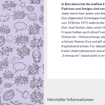
In Barcelona hat die mafiöse k
Padrinos und Amigos sind um e
Jeder kennt hier jeden und die
Das allgemeine Schweigen hatt
von 1936 bis 1975 währte die b
Don José Santos, dem unser He
Frauen hatten auch ohne Fran
Visitaciòn - Heimsuchung; od
schönen Namen Eva und gilt als
Kapitalverbrechen. Für dekad
freies Unternehmertum waren 
„Freimaurer” stand wohl in ers
Hersteller Informationen