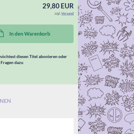
29,80 EUR
zzgl.
Versand
In den Warenkorb
öchtest diesen Titel abonieren oder
 Fragen dazu
ONEN