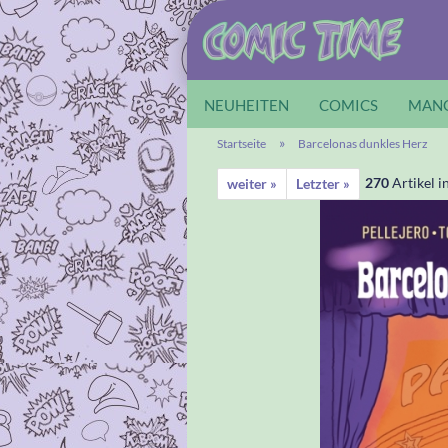
NEUHEITEN
COMICS
MAN
»
Startseite
Barcelonas dunkles Herz
270
Artikel i
weiter »
Letzter »