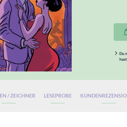
Du m
hast
N / ZEICHNER
LESEPROBE
KUNDENREZENSI