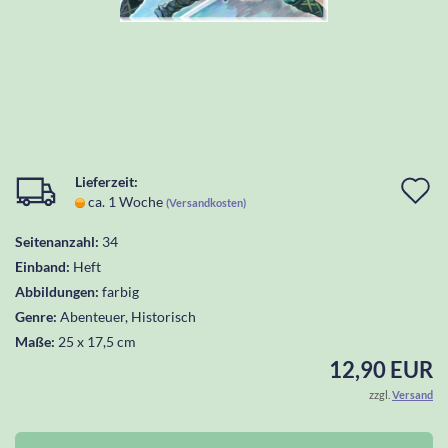
Lieferzeit:
I
ca. 1 Woche
(Versandkosten)
d
Seitenanzahl:
34
W
Einband:
Heft
l
Abbildungen:
farbig
Genre:
Abenteuer, Historisch
Maße:
25 x 17,5 cm
12,90 EUR
zzgl.
Versand