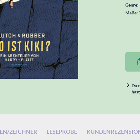
Genre:
Maße:
Du m
hast
EN/ZEICHNER
LESEPROBE
KUNDENREZENSIO