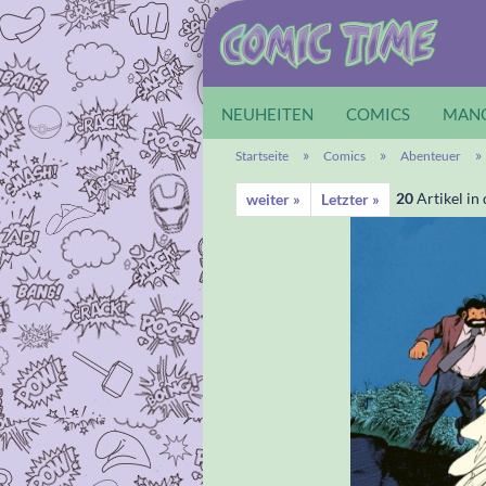
NEUHEITEN
COMICS
MAN
»
»
»
Startseite
Comics
Abenteuer
20
Artikel in
weiter »
Letzter »