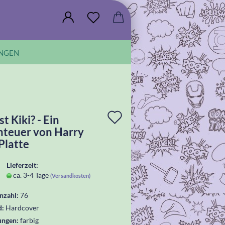
NGEN
In
t Kiki? - Ein
teuer von Harry
die
Platte
Wunschliste
Lieferzeit:
legen
ca. 3-4 Tage
(Versandkosten)
nzahl:
76
d:
Hardcover
ungen:
farbig