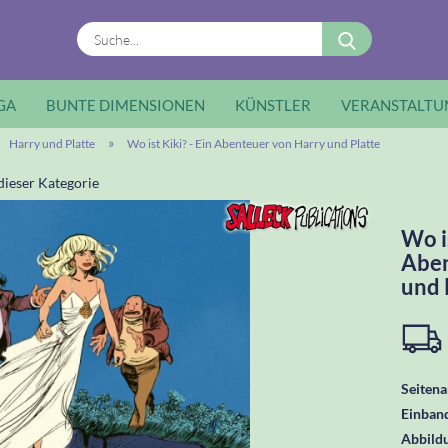
Suche...
GA
BUNTE DIMENSIONEN
KÜNSTLER
VERANSTALTU
»
Harry und Platte
Wo ist Kiki? - Ein Abenteuer von Harry und Platte
 dieser Kategorie
Wo is
Aben
und 
Seitena
Einban
Abbild