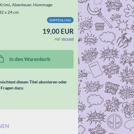
Krimi, Abenteuer, Hommage
32 x 24 cm
EMPFEHLUNG
19,00 EUR
zzgl.
Versand
In den Warenkorb
öchtest diesen Titel abonieren oder
 Fragen dazu
NEN