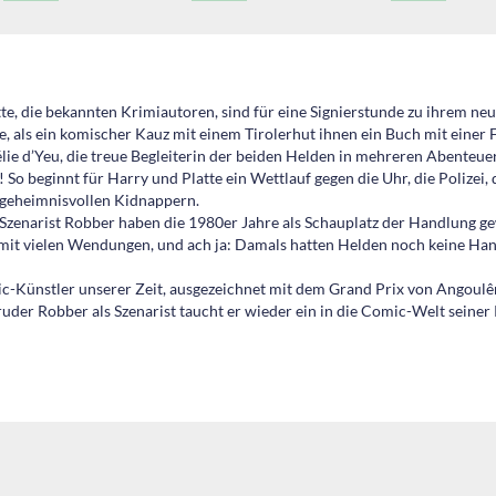
te, die bekannten Krimiautoren, sind für eine Signierstunde zu ihrem ne
 als ein komischer Kauz mit einem Tirolerhut ihnen ein Buch mit einer Fr
lie d’Yeu, die treue Begleiterin der beiden Helden in mehreren Abenteuern
So beginnt für Harry und Platte ein Wettlauf gegen die Uhr, die Polizei, 
 geheimnisvollen Kidnappern.
Szenarist Robber haben die 1980er Jahre als Schauplatz der Handlung gew
 mit vielen Wendungen, und ach ja: Damals hatten Helden noch keine Han
c-Künstler unserer Zeit, ausgezeichnet mit dem Grand Prix von Angoulêm
der Robber als Szenarist taucht er wieder ein in die Comic-Welt seiner 