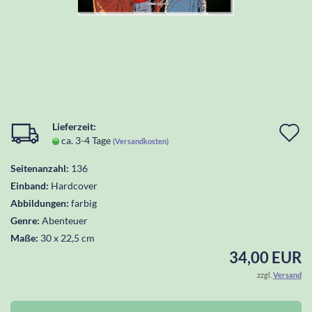
Lieferzeit:
I
ca. 3-4 Tage
(Versandkosten)
d
Seitenanzahl:
136
W
Einband:
Hardcover
l
Abbildungen:
farbig
Genre:
Abenteuer
Maße:
30 x 22,5 cm
34,00 EUR
zzgl.
Versand