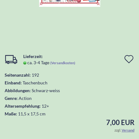
Lieferzeit:
I
ca. 3-4 Tage
(Versandkosten)
d
Seitenanzahl:
192
W
Einband:
Taschenbuch
l
Abbildungen:
Schwarz-weiss
Genre:
Action
Altersempfehlung:
12+
Maße:
11,5 x 17,5 cm
7,00 EUR
zzgl.
Versand