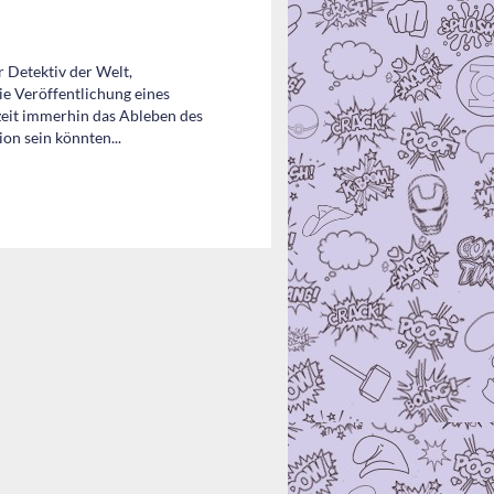
 Detektiv der Welt,
ie Veröffentlichung eines
eit immerhin das Ableben des
ion sein könnten...