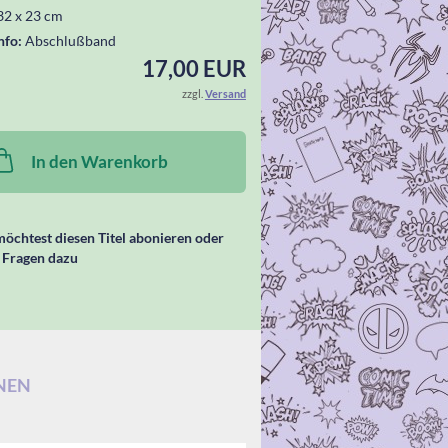
32 x 23 cm
nfo:
Abschlußband
17,00 EUR
zzgl.
Versand
In den Warenkorb
öchtest diesen Titel abonieren oder
 Fragen dazu
NEN