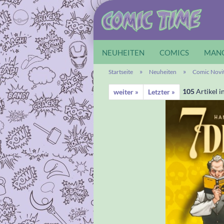
NEUHEITEN
COMICS
MAN
»
»
Startseite
Neuheiten
Comic Novi
105
Artikel i
weiter »
Letzter »