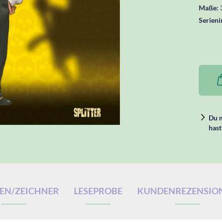
Maße:
Serieni
Du m
hast
EN/ZEICHNER
LESEPROBE
KUNDENREZENSIO