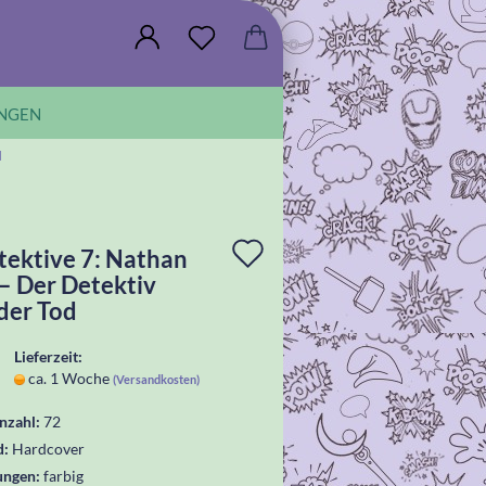
NGEN
d
In
tektive 7: Nathan
 – Der Detektiv
die
der Tod
Wunschliste
Lieferzeit:
legen
ca. 1 Woche
(Versandkosten)
nzahl:
72
d:
Hardcover
ungen:
farbig