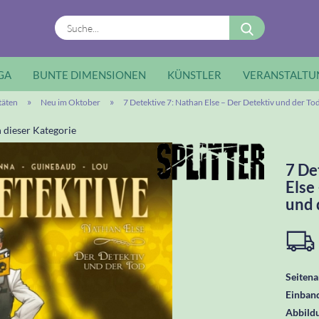
Suche...
GA
BUNTE DIMENSIONEN
KÜNSTLER
VERANSTALTU
»
»
täten
Neu im Oktober
7 Detektive 7: Nathan Else – Der Detektiv und der To
n dieser Kategorie
7 De
Else
und 
Seitena
Einban
Abbild