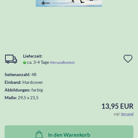
Lieferzeit:
I
ca. 3-4 Tage
(Versandkosten)
d
Seitenanzahl:
48
W
Einband:
Hardcover
l
Abbildungen:
farbig
Maße:
29,5 x 21,5
13,95 EUR
zzgl.
Versand
In den Warenkorb