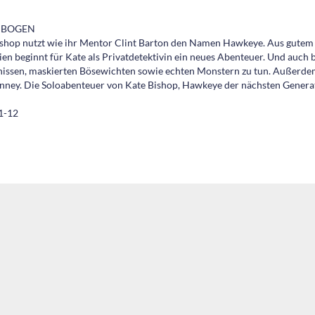
D BOGEN
ishop nutzt wie ihr Mentor Clint Barton den Namen Hawkeye. Aus gutem
ornien beginnt für Kate als Privatdetektivin ein neues Abenteuer. Und auc
sen, maskierten Bösewichten sowie echten Monstern zu tun. Außerdem tri
ney. Die Soloabenteuer von Kate Bishop, Hawkeye der nächsten Generatio
1-12