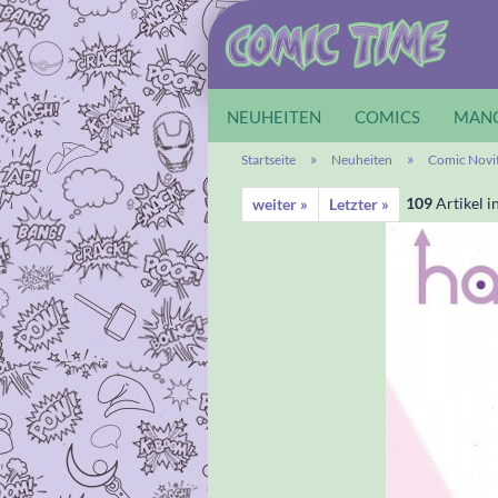
NEUHEITEN
COMICS
MAN
»
»
Startseite
Neuheiten
Comic Novi
109
Artikel i
weiter »
Letzter »