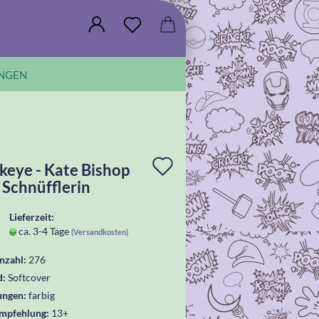
NGEN
In
eye - Kate Bishop
e Schnüfflerin
die
Wunschliste
Lieferzeit:
ca. 3-4 Tage
(Versandkosten)
legen
nzahl:
276
d:
Softcover
ungen:
farbig
empfehlung:
13+