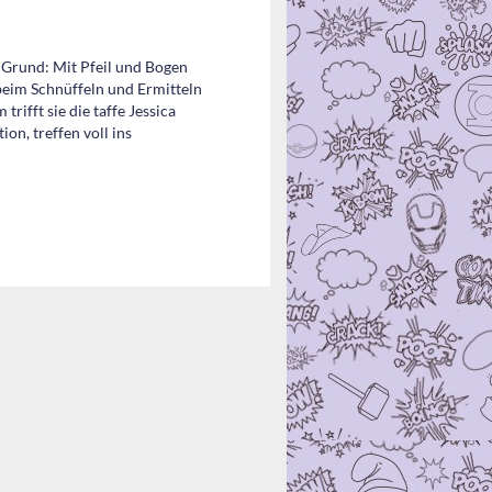
 Grund: Mit Pfeil und Bogen
h beim Schnüffeln und Ermitteln
fft sie die taffe Jessica
n, treffen voll ins