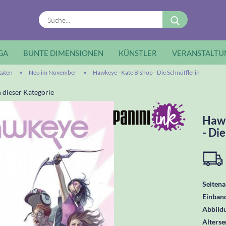
Suche...
GA
BUNTE DIMENSIONEN
KÜNSTLER
VERANSTALTU
»
»
täten
Neu im November
Hawkeye - Kate Bishop - Die Schnüfflerin
n dieser Kategorie
Hawk
- Di
Seitena
Einban
Abbild
Alters