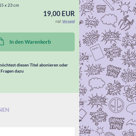
15 x 23 cm
19,00 EUR
zzgl.
Versand
In den Warenkorb
öchtest diesen Titel abonieren oder
 Fragen dazu
NEN