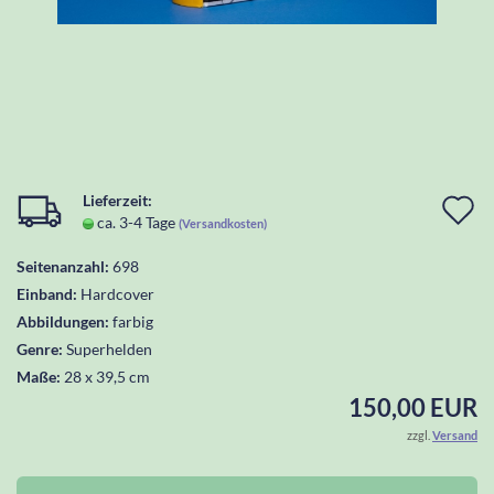
Lieferzeit:
I
ca. 3-4 Tage
(Versandkosten)
d
Seitenanzahl:
698
W
Einband:
Hardcover
l
Abbildungen:
farbig
Genre:
Superhelden
Maße:
28 x 39,5 cm
150,00 EUR
zzgl.
Versand