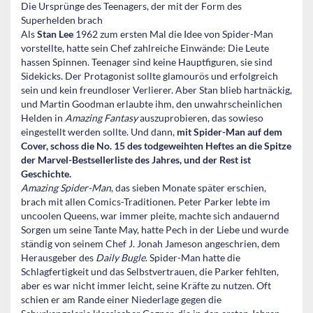
Die Ursprünge des Teenagers, der mit der Form des
Superhelden brach
Als
Stan Lee
1962 zum ersten Mal die Idee von Spider-Man
vorstellte, hatte sein Chef zahlreiche Einwände: Die Leute
hassen Spinnen. Teenager sind keine Hauptfiguren, sie sind
Sidekicks. Der Protagonist sollte glamourös und erfolgreich
sein und kein freundloser Verlierer. Aber Stan blieb hartnäckig,
und Martin Goodman erlaubte ihm, den unwahrscheinlichen
Helden in
Amazing Fantasy
auszuprobieren, das sowieso
eingestellt werden sollte. Und dann,
mit Spider-Man auf dem
Cover, schoss die No. 15 des todgeweihten Heftes an die Spitze
der Marvel-Bestsellerliste des Jahres, und der Rest ist
Geschichte.
Amazing Spider-Man
, das sieben Monate später erschien,
brach mit allen Comics-Traditionen. Peter Parker lebte im
uncoolen Queens, war immer pleite, machte sich andauernd
Sorgen um seine Tante May, hatte Pech in der Liebe und wurde
ständig von seinem Chef J. Jonah Jameson angeschrien, dem
Herausgeber des
Daily Bugle
. Spider-Man hatte die
Schlagfertigkeit und das Selbstvertrauen, die Parker fehlten,
aber es war nicht immer leicht, seine Kräfte zu nutzen. Oft
schien er am Rande einer Niederlage gegen die