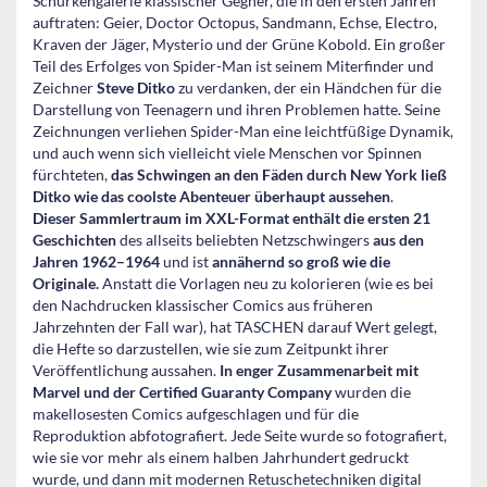
Schurkengalerie klassischer Gegner, die in den ersten Jahren
auftraten: Geier, Doctor Octopus, Sandmann, Echse, Electro,
Kraven der Jäger, Mysterio und der Grüne Kobold. Ein großer
Teil des Erfolges von Spider-Man ist seinem Miterfinder und
Zeichner
Steve Ditko
zu verdanken, der ein Händchen für die
Darstellung von Teenagern und ihren Problemen hatte. Seine
Zeichnungen verliehen Spider-Man eine leichtfüßige Dynamik,
und auch wenn sich vielleicht viele Menschen vor Spinnen
fürchteten,
das Schwingen an den Fäden durch New York ließ
Ditko wie das coolste Abenteuer überhaupt aussehen
.
Dieser Sammlertraum im XXL-Format enthält die ersten 21
Geschichten
des allseits beliebten Netzschwingers
aus den
Jahren 1962–1964
und ist
annähernd so groß wie die
Originale
.
Anstatt die Vorlagen neu zu kolorieren (wie es bei
den Nachdrucken klassischer Comics aus früheren
Jahrzehnten der Fall war), hat TASCHEN darauf Wert gelegt,
die Hefte so darzustellen, wie sie zum Zeitpunkt ihrer
Veröffentlichung aussahen.
In enger Zusammenarbeit mit
Marvel und der Certified Guaranty Company
wurden die
makellosesten Comics aufgeschlagen und für die
Reproduktion abfotografiert. Jede Seite wurde so fotografiert,
wie sie vor mehr als einem halben Jahrhundert gedruckt
wurde, und dann mit modernen Retuschetechniken digital