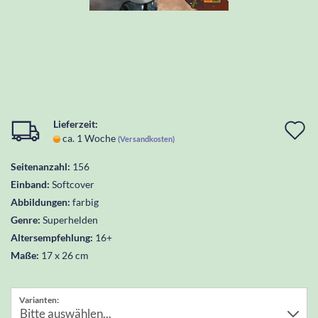
Lieferzeit:
I
ca. 1 Woche
(Versandkosten)
d
Seitenanzahl:
156
W
Einband:
Softcover
l
Abbildungen:
farbig
Genre:
Superhelden
Altersempfehlung:
16+
Maße:
17 x 26 cm
Varianten: