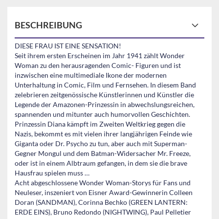
BESCHREIBUNG
DIESE FRAU IST EINE SENSATION!
Seit ihrem ersten Erscheinen im Jahr 1941 zählt Wonder
Woman zu den herausragenden Comic- Figuren und ist
inzwischen eine multimediale Ikone der modernen
Unterhaltung in Comic, Film und Fernsehen. In diesem Band
zelebrieren zeitgenössische Künstlerinnen und Künstler die
Legende der Amazonen-Prinzessin in abwechslungsreichen,
spannenden und mitunter auch humorvollen Geschichten.
Prinzessin Diana kämpft im Zweiten Weltkrieg gegen die
Nazis, bekommt es mit vielen ihrer langjährigen Feinde wie
Giganta oder Dr. Psycho zu tun, aber auch mit Superman-
Gegner Mongul und dem Batman-Widersacher Mr. Freeze,
oder ist in einem Albtraum gefangen, in dem sie die brave
Hausfrau spielen muss …
Acht abgeschlossene Wonder Woman-Storys für Fans und
Neuleser, inszeniert von Eisner Award-Gewinnerin Colleen
Doran (SANDMAN), Corinna Bechko (GREEN LANTERN:
ERDE EINS), Bruno Redondo (NIGHTWING), Paul Pelletier