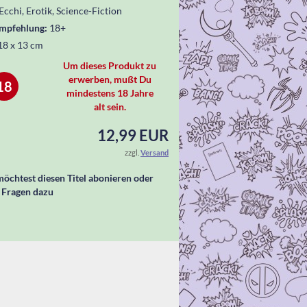
Ecchi, Erotik, Science-Fiction
empfehlung:
18+
18 x 13 cm
Um dieses Produkt zu
erwerben, mußt Du
18
mindestens 18 Jahre
alt sein.
12,99 EUR
zzgl.
Versand
öchtest diesen Titel abonieren oder
 Fragen dazu