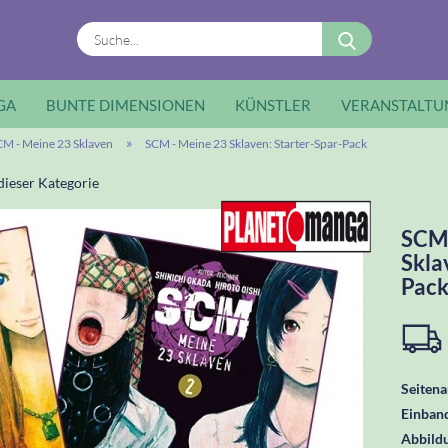
Suche...
GA
BUNTE DIMENSIONEN
KÜNSTLER
VERANSTALTU
»
CM - Meine 23 Sklaven
SCM - Meine 23 Sklaven: Starter-Spar-Pack
 dieser Kategorie
SCM 
Skla
Pac
Seitena
Einban
Abbild