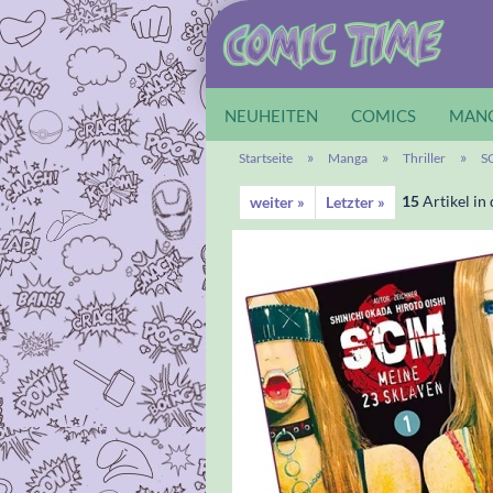
NEUHEITEN
COMICS
MAN
»
»
»
Startseite
Manga
Thriller
S
15
Artikel in
weiter »
Letzter »