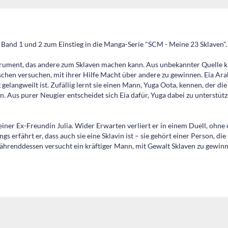
 Band 1 und 2 zum Einstieg in die Manga-Serie "SCM - Meine 23 Sklaven".
strument, das andere zum Sklaven machen kann. Aus unbekannter Quelle 
hen versuchen, mit ihrer Hilfe Macht über andere zu gewinnen. Eia Araka
 gelangweilt ist. Zufällig lernt sie einen Mann, Yuga Oota, kennen, der d
n. Aus purer Neugier entscheidet sich Eia dafür, Yuga dabei zu unterstütz
t seiner Ex-Freundin Julia. Wider Erwarten verliert er in einem Duell, oh
gs erfährt er, dass auch sie eine Sklavin ist – sie gehört einer Person, di
Währenddessen versucht ein kräftiger Mann, mit Gewalt Sklaven zu gewi