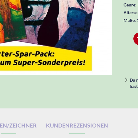
Genre:
Alters
Maße:
Du m
hast
EN/ZEICHNER
KUNDENREZENSIONEN