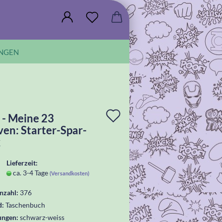
NGEN
In
- Meine 23
ven: Starter-Spar-
die
k
Wunschliste
Lieferzeit:
legen
ca. 3-4 Tage
(Versandkosten)
nzahl:
376
d:
Taschenbuch
ungen:
schwarz-weiss